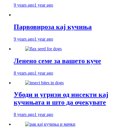
9 years ago
1 year ago
Парвовироза кај кучиња
9 years ago
1 year ago
Ленено семе за вашето куче
8 years ago
1 year ago
Убоди и угризи од инсекти кај
кучињата и што да очекувате
8 years ago
1 year ago