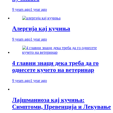
9 years ago
1 year ago
Алергија кај кучиња
9 years ago
1 year ago
4 главни знаци дека треба да го
однесете кучето на ветеринар
9 years ago
1 year ago
Лајшманиоза кај кучиња:
Симптоми, Превенција и Лекување