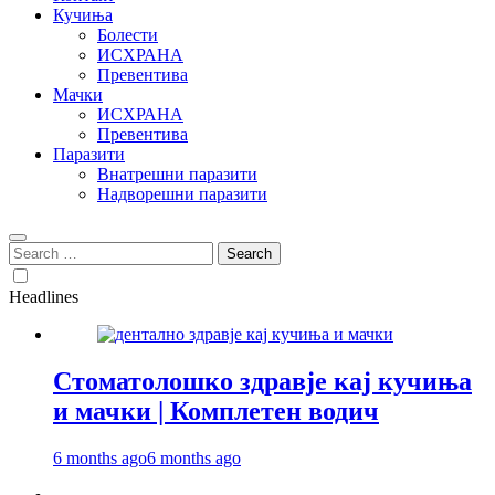
Кучиња
Болести
ИСХРАНА
Превентива
Мачки
ИСХРАНА
Превентива
Паразити
Внатрешни паразити
Надворешни паразити
Search
for:
Headlines
Стоматолошко здравје кај кучиња
и мачки | Комплетен водич
6 months ago
6 months ago