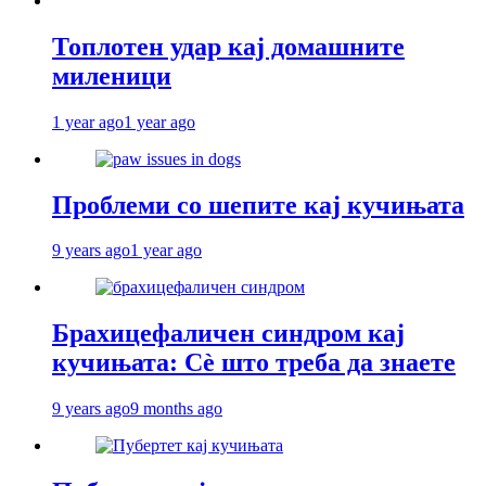
Топлотен удар кај домашните
миленици
1 year ago
1 year ago
Проблеми со шепите кај кучињата
9 years ago
1 year ago
Брахицефаличен синдром кај
кучињата: Сè што треба да знаете
9 years ago
9 months ago