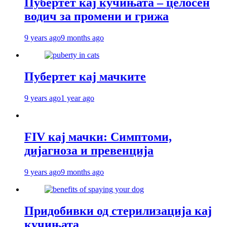
Пубертет кај кучињата – целосен
водич за промени и грижа
9 years ago
9 months ago
Пубертет кај мачките
9 years ago
1 year ago
FIV кај мачки: Симптоми,
дијагноза и превенција
9 years ago
9 months ago
Придобивки од стерилизација кај
кучињата