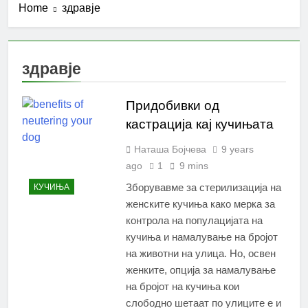
Home
здравје
здравје
Придобивки од
кастрација кај кучињата
Наташа Бојчева
9 years
ago
1
9 mins
Зборувавме за стерилизација на
КУЧИЊА
женските кучиња како мерка за
контрола на популацијата на
кучиња и намалување на бројот
на животни на улица. Но, освен
женките, опција за намалување
на бројот на кучиња кои
слободно шетаат по улиците е и