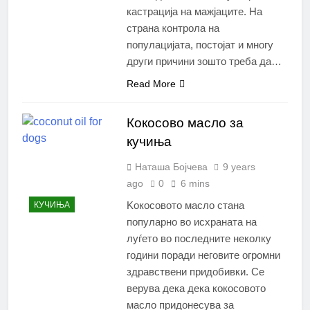
кастрација на мажјаците. На
страна контрола на
популацијата, постојат и многу
други причини зошто треба да…
Read More
Кокосово масло за
кучиња
Наташа Бојчева
9 years
ago
0
6 mins
Kокосовото масло стана
КУЧИЊА
популарно во исхраната на
луѓето во последните неколку
години поради неговите огромни
здравствени придобивки. Се
верува дека дека кокосовото
масло придонесува за