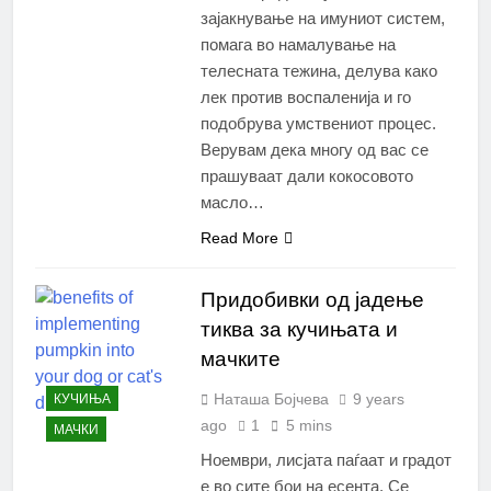
зајакнување на имуниот систем,
помага во намалување на
телесната тежина, делува како
лек против воспаленија и го
подобрува умствениот процес.
Верувам дека многу од вас се
прашуваат дали кокосовото
масло…
Read More
Придобивки од јадење
тиква за кучињата и
мачките
Наташа Бојчева
9 years
КУЧИЊА
ago
1
5 mins
МАЧКИ
Ноември, лисјата паѓаат и градот
е во сите бои на есента. Се