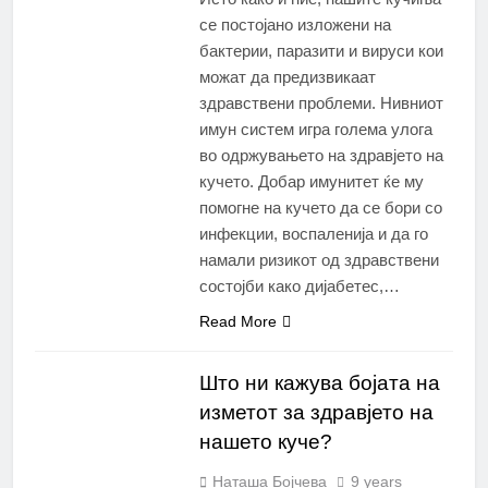
се постојано изложени на
бактерии, паразити и вируси кои
можат да предизвикаат
здравствени проблеми. Нивниот
имун систем игра голема улога
во одржувањето на здравјето на
кучето. Добар имунитет ќе му
помогне на кучето да се бори со
инфекции, воспаленија и да го
намали ризикот од здравствени
состојби како дијабетес,…
Read More
Што ни кажува бојата на
изметот за здравјето на
нашето куче?
Наташа Бојчева
9 years