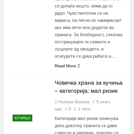
се допаѓа нешто, нема да го
јадат. Чувствителни се на
мириси, па лесно ќе намирисаат
ако има апче или додаток во
храната. За безбедност, секогаш
отстранувајте ги семките и
лушпите од овошјето, и
осигурете се дека рибата и…
Read More
Човечка храна за кучиња
– категорија: мал ризик
Наташа Бојчева
9 years
ago
0
1 mins
Категорија мал ризик означува
КУЧИЊА
дека доколку храната се дава
совесно и умерено, доколку се