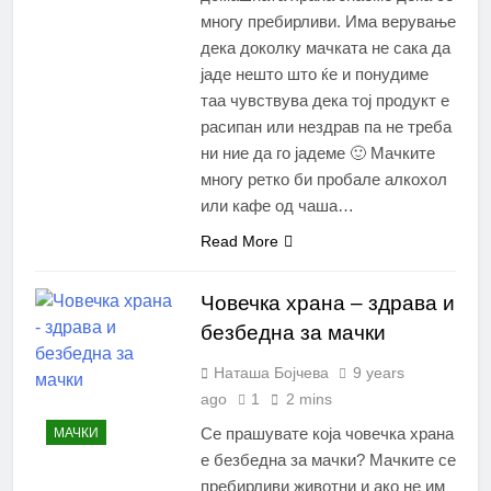
многу пребирливи. Има верување
дека доколку мачката не сака да
јаде нешто што ќе и понудиме
таа чувствува дека тој продукт е
расипан или нездрав па не треба
ни ние да го јадеме 🙂 Мачките
многу ретко би пробале алкохол
или кафе од чаша…
Read More
Човечка храна – здрава и
безбедна за мачки
Наташа Бојчева
9 years
ago
1
2 mins
Се прашувате која човечка храна
МАЧКИ
е безбедна за мачки? Мачките се
пребирливи животни и ако не им