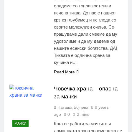
сладиме со топли костени и
печена тиква. До нас е нашиот
крзнен љубимец и не гледа со
своите молежливи очиња. Се
прашуваме дали смееме да му
удоволиме и да му дадеме од
нашите есенски богатства. ДА!
Тиквата е одлична храна за
кучиња и…
Read More
Човечка храна – опасна
за мачки
Наташа Бојчева
9 years
ago
0
2 mins
Кога се работи за мачките и
МАЧКИ
домашната храна знаеме дека се