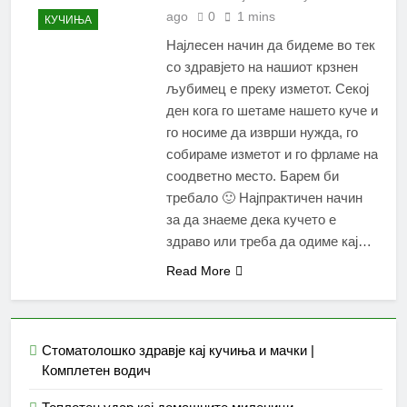
ago
0
1 mins
КУЧИЊА
Најлесен начин да бидеме во тек
со здравјето на нашиот крзнен
љубимец е преку изметот. Секој
ден кога го шетаме нашето куче и
го носиме да изврши нужда, го
собираме изметот и го фрламе на
соодветно место. Барем би
требало 🙂 Најпрактичен начин
за да знаеме дека кучето е
здраво или треба да одиме кај…
Read More
Стоматолошко здравје кај кучиња и мачки |
Комплетен водич