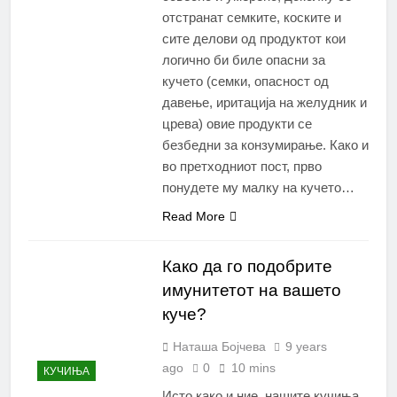
отстранат семките, коските и
сите делови од продуктот кои
логично би биле опасни за
кучето (семки, опасност од
давење, иритација на желудник и
црева) овие продукти се
безбедни за конзумирање. Како и
во претходниот пост, прво
понудете му малку на кучето…
Read More
Како да го подобрите
имунитетот на вашето
куче?
Наташа Бојчева
9 years
ago
0
10 mins
КУЧИЊА
Исто како и ние, нашите кучиња