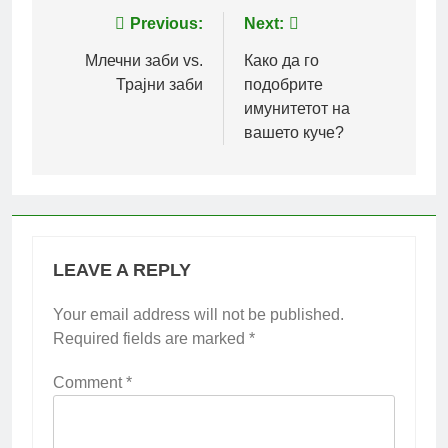
Post
Previous:
Next:
navigation
Млечни заби vs.
Како да го
Трајни заби
подобрите
имунитетот на
вашето куче?
LEAVE A REPLY
Your email address will not be published.
Required fields are marked
*
Comment
*