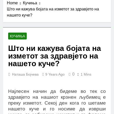
Home
Кучиња
Што ни кажува бојата на изметот за здравјето на
нашето куче?
КУЧИЊА
Што ни кажува бојата на
изметот за здравјето на
нашето куче?
0
Наташа Бојчева
9 Years Ago
1 Mins
Најлесен начин да бидеме во тек со
здравјето на нашиот крзнен љубимец е
преку изметот. Секој ден кога го шетаме
нашето куче и го носиме да изврши