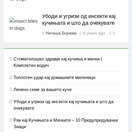
Убоди и угризи од инсекти кај
кучињата и што да очекувате
Наташа Бојчева
8 years ago
0
Стоматолошко здравје кај кучиња и мачки |
Комплетен водич
Топлотен удар кај домашните миленици
Ленено семе за вашето куче
Убоди и угризи од инсекти кај кучињата и што да
очекувате
Рак кај Кучињата и Мачките – 10 Предупредувачки
Знаци