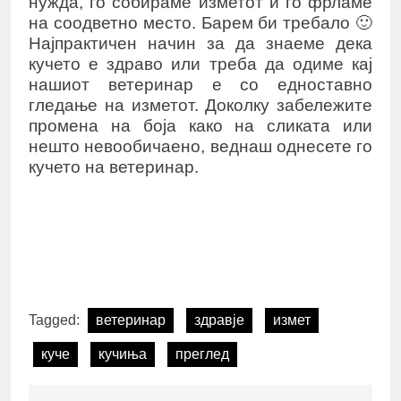
нужда, го собираме изметот и го фрламе
на соодветно место. Барем би требало 🙂
Најпрактичен начин за да знаеме дека
кучето е здраво или треба да одиме кај
нашиот ветеринар е со едноставно
гледање на изметот. Доколку забележите
промена на боја како на сликата или
нешто невообичаено, веднаш однесете го
кучето на ветеринар.
Tagged:
ветеринар
здравје
измет
куче
кучиња
преглед