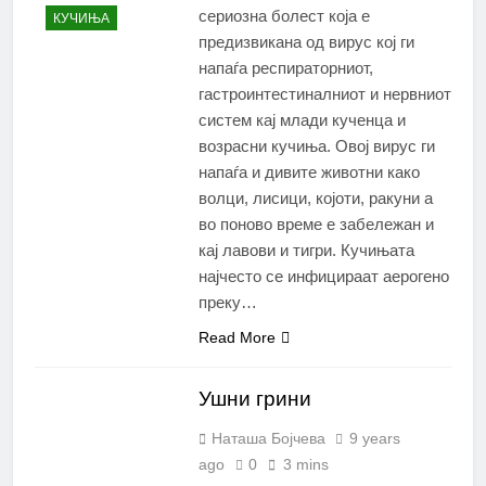
сериозна болест која е
КУЧИЊА
предизвикана од вирус кој ги
напаѓа респираторниот,
гастроинтестиналниот и нервниот
систем кај млади кученца и
возрасни кучиња. Овој вирус ги
напаѓа и дивите животни како
волци, лисици, којоти, ракуни а
во поново време е забележан и
кај лавови и тигри. Кучињата
најчесто се инфицираат аерогено
преку…
Read More
Ушни грини
Наташа Бојчева
9 years
ago
0
3 mins