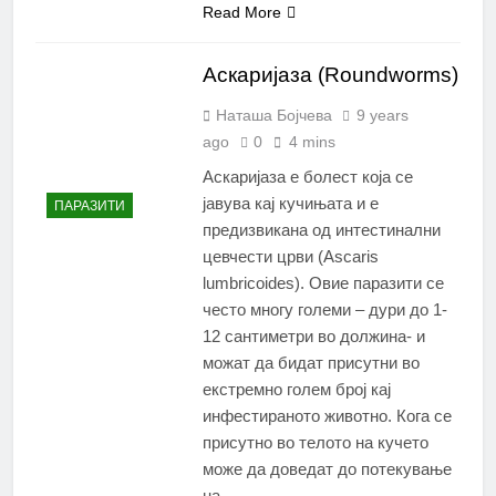
Read More
Аскаријаза (Roundworms)
Наташа Бојчева
9 years
ago
0
4 mins
Аскаријаза е болест која се
јавува кај кучињата и е
ПАРАЗИТИ
предизвикана од интестинални
цевчести црви (Ascaris
lumbricoides). Овие паразити се
често многу големи – дури до 1-
12 сантиметри во должина- и
можат да бидат присутни во
екстремно голем број кај
инфестираното животно. Кога се
присутно во телото на кучето
може да доведат до потекување
на…