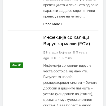
превенцијата и лечењето од овие
паразити за да се спречи нивни
пренесување на луѓето…
Read More
Инфекција со Калици
Вирус кај мачки (FCV)
Наташа Бојчева
9 years
ago
0
6 mins
Инфекција со калици вирус е
МАЧКИ
честа состојба кај мачките.
Вирусот го напаѓа
респираторниот систем – белите
дробови и дишните патишта –
устата (улцерации на јазикот),
цревата и мускулоскелетниот
систем. Оваа болест е многу