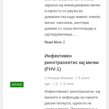
заразна кај невакцинирани мачки
и најчесто се јавува во
домаќинства каде живеат повеќе
мачки, пансиони, шелтери,
домови со лоша вентилација и
одгледувачници….
Read More
Инфективен
ринотрахеитис кај мачки
(FHV-1)
Наташа Бојчева
9 years
ago
0
6 mins
МАЧКИ
Инфективниот ринотрахеитис кај
мачките е инфекција на горните
дишни патишта, односно на
носот и грлото. Предизвикана е