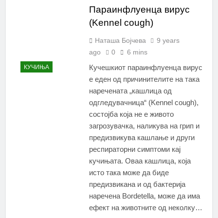
Параинфлуенца вирус
(Kennel cough)
Наташа Бојчева
9 years
ago
0
6 mins
Кучешкиот параинфлуенца вирус
КУЧИЊА
е еден од причинителите на така
наречената „кашлица од
одгледувачница“ (Kennel cough),
состојба која не е живото
загрозувачка, наликува на грип и
предизвикува кашлање и други
респираторни симптоми кај
кучињата. Оваа кашлица, која
исто така може да биде
предизвикана и од бактерија
наречена Bordetella, може да има
ефект на животните од неколку…