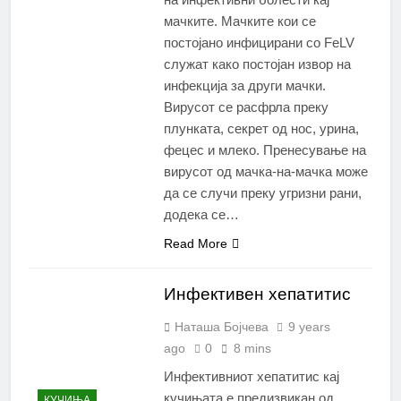
мачките. Мачките кои се
постојано инфицирани со FeLV
служат како постојан извор на
инфекција за други мачки.
Вирусот се расфрла преку
плунката, секрет од нос, урина,
фецес и млеко. Пренесување на
вирусот од мачка-на-мачка може
да се случи преку угризни рани,
додека се…
Read More
Инфективен хепатитис
Наташа Бојчева
9 years
ago
0
8 mins
Инфективниот хепатитис кај
кучињата е предизвикан од
КУЧИЊА