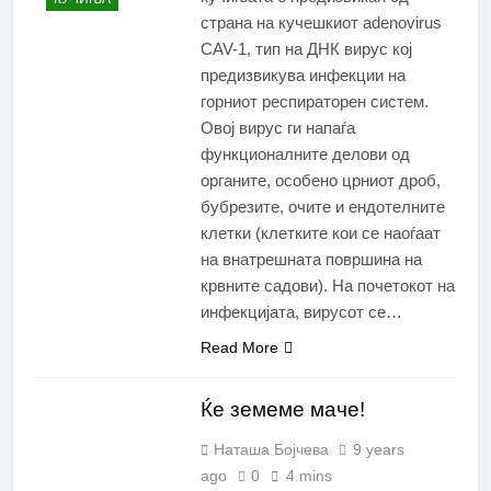
страна на кучешкиот adenovirus
CAV-1, тип на ДНК вирус кој
предизвикува инфекции на
горниот респираторен систем.
Овој вирус ги напаѓа
функционалните делови од
органите, особено црниот дроб,
бубрезите, очите и ендотелните
клетки (клетките кои се наоѓаат
на внатрешната површина на
крвните садови). На почетокот на
инфекцијата, вирусот се…
Read More
Ќе земеме маче!
Наташа Бојчева
9 years
ago
0
4 mins