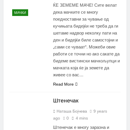
ЌЕ ЗЕМЕМЕ МАЧЕ! Сите велат
дека мачките се многу
МАЧКИ
поедноставни за чување од
кучињата бидејќи не треба да ги
шетаме надвор неколку пати на
ден и бидејќи биле самостојни и
„сами се чуваат“. Можеби овие
работи се точни но ако сакате да
бидеме вистински мачкољупци и
мачката која ќе ја земете да
живее со вас…
Read More
Штенечак
Наташа Бојчева
9 years
ago
0
4 mins
Штенечак е многу заразна и