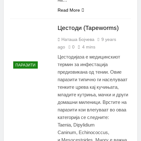
Read More
Цестоди (Tapeworms)
Наташа Бојчева
9 years
ago
0
4 mins
Цестодијаза е медицинскиот
термин за инфестација
ПАРАЗИТИ
предизвикана од тении. Овие
паразити типично ги населуваат
тенките црева кај кучињата,
младите кутриња, мачки и други
домашни миленици. Врстите на
паразити кои влегуваат во оваа
категорија се следните:
Taenia, Dipylidium
Caninum, Echinococcus,
и Mesocestoides. Многу е важна