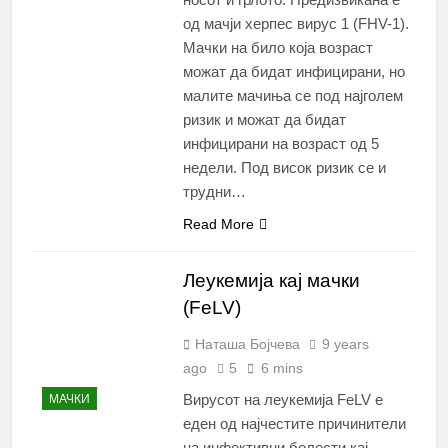
од мачји херпес вирус 1 (FHV-1).
Мачки на било која возраст
можат да бидат инфицирани, но
малите мачиња се под најголем
ризик и можат да бидат
инфицирани на возраст од 5
недели. Под висок ризик се и
трудни…
Read More
Леукемија кај мачки
(FeLV)
Наташа Бојчева
9 years
ago
5
6 mins
Вирусот на леукемија FeLV е
МАЧКИ
еден од најчестите причинители
на инфективни болести кај