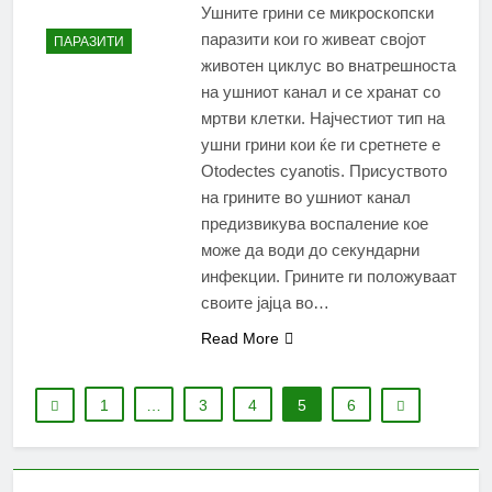
Ушните грини се микроскопски
паразити кои го живеат својот
ПАРАЗИТИ
животен циклус во внатрешноста
на ушниот канал и се хранат со
мртви клетки. Најчестиот тип на
ушни грини кои ќе ги сретнете е
Otodectes cyanotis. Присуството
на грините во ушниот канал
предизвикува воспаление кое
може да води до секундарни
инфекции. Грините ги положуваат
своите јајца во…
Read More
1
…
3
4
5
6