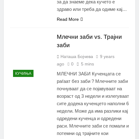
за да знаеме дека кучето е
здраво или треба да одиме кај…
Read More
Млечни заби vs. Трајни
заби
Наташа Бојчева
9 years
ago
0
5 mins
МЛЕЧНИ ЗАБИ Кученцата се
КУЧИЊА
раѓаат без заби ? Млечните заби
почнуваат да се појавуваат на
возраст од 3 недели и излегуваат
сите додека кученцето наполни 6
недели. Може да има разлики кај
одредени кученца и одредени
раси. Млечните заби се помали и
потемни од трајните кои