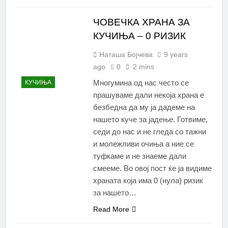
ЧОВЕЧКА ХРАНА ЗА
КУЧИЊА – 0 РИЗИК
Наташа Бојчева
9 years
ago
0
2 mins
Многумина од нас често се
КУЧИЊА
прашуваме дали нeкоја храна е
безбедна да му ја дадеме на
нашето куче за јадење. Готвиме,
седи до нас и не гледа со тажни
и молежливи очиња а ние се
туфкаме и не знаеме дали
смееме. Во овој пост ќе ја видиме
храната која има 0 (нула) ризик
за нашето…
Read More