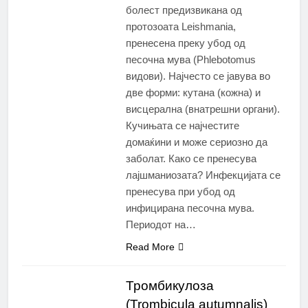
болест предизвикана од
протозоата Leishmania,
пренесена преку убод од
песочна мува (Phlebotomus
видови). Најчесто се јавува во
две форми: кутана (кожна) и
висцерална (внатрешни органи).
Кучињата се најчестите
домаќини и може сериозно да
заболат. Како се пренесува
лајшманиозата? Инфекцијата се
пренесува при убод од
инфицирана песочна мува.
Периодот на…
Read More
Тромбикулоза
(Trombicula autumnalis)