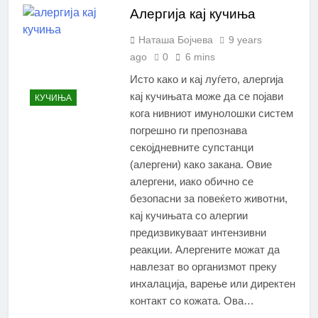
Алергија кај кучиња
Наташа Бојчева
9 years
ago
0
6 mins
Исто како и кај луѓето, алергија
кај кучињата може да се појави
КУЧИЊА
кога нивниот имунолошки систем
погрешно ги препознава
секојдневните супстанци
(алергени) како закана. Овие
алергени, иако обично се
безопасни за повеќето животни,
кај кучињата со алергии
предизвикуваат интензивни
реакции. Алергените можат да
навлезат во организмот преку
инхалација, варење или директен
контакт со кожата. Ова…