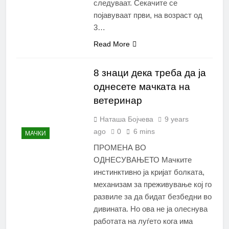
следуваат. Секачите се
појавуваат први, на возраст од
3…
Read More
8 знаци дека треба да ја
однесете мачката на
ветеринар
Наташа Бојчева
9 years
ago
0
6 mins
МАЧКИ
ПРОМЕНА ВО
ОДНЕСУВАЊЕТО Мачките
инстинктивно ја кријат болката,
механизам за преживување кој го
развиле за да бидат безбедни во
дивината. Но ова не ja олеснува
работата на луѓето кога има