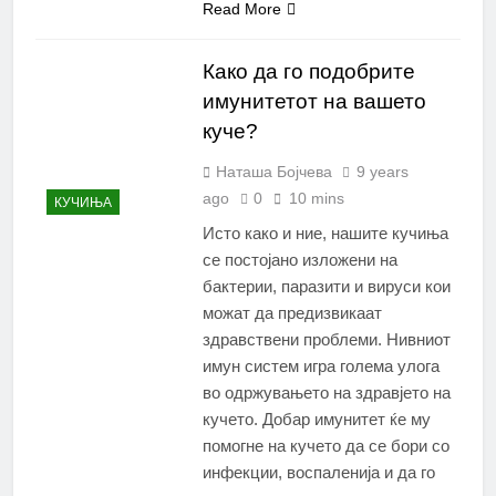
Read More
Како да го подобрите
имунитетот на вашето
куче?
Наташа Бојчева
9 years
ago
0
10 mins
КУЧИЊА
Исто како и ние, нашите кучиња
се постојано изложени на
бактерии, паразити и вируси кои
можат да предизвикаат
здравствени проблеми. Нивниот
имун систем игра голема улога
во одржувањето на здравјето на
кучето. Добар имунитет ќе му
помогне на кучето да се бори со
инфекции, воспаленија и да го