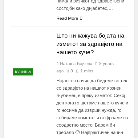
намали ризикот од здравствени
состојби како дијабетес,…
Read More
Што ни кажува бојата на
изметот за здравјето на
нашето куче?
Наташа Бојчева
9 years
ago
0
1 mins
КУЧИЊА
Најлесен начин да бидеме во тек
со здравјето на нашиот крзнен
љубимец е преку изметот. Секој
ден кога го шетаме нашето куче и
го носиме да изврши нужда, го
собираме изметот и го фрламе на
соодветно место. Барем би
требало 🙂 Најпрактичен начин