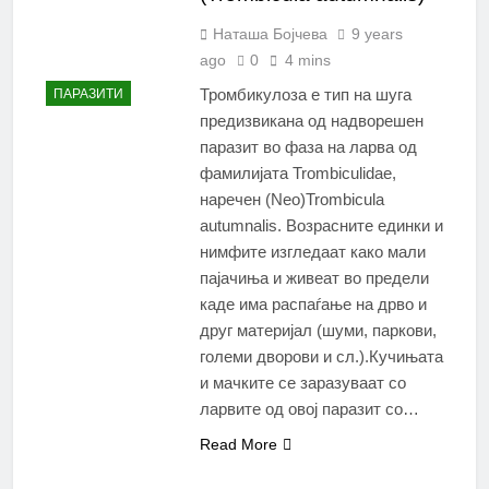
Наташа Бојчева
9 years
ago
0
4 mins
Тромбикулоза е тип на шуга
ПАРАЗИТИ
предизвикана од надворешен
паразит во фаза на ларва од
фамилијата Trombiculidae,
наречен (Neo)Trombicula
autumnalis. Возрасните единки и
нимфите изгледаат како мали
пајачиња и живеат во предели
каде има распаѓање на дрво и
друг материјал (шуми, паркови,
големи дворови и сл.).Кучињата
и мачките се заразуваат со
ларвите од овој паразит со…
Read More