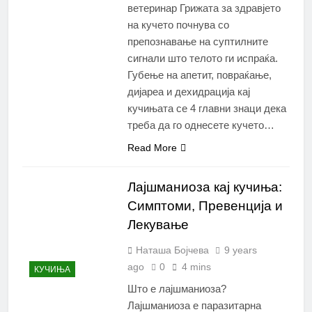
ветеринар Грижата за здравјето
на кучето почнува со
препознавање на суптилните
сигнали што телото ги испраќа.
Губење на апетит, повраќање,
дијареа и дехидрација кај
кучињата се 4 главни знаци дека
треба да го однесете кучето…
Read More
Лајшманиоза кај кучиња:
Симптоми, Превенција и
Лекување
Наташа Бојчева
9 years
ago
0
4 mins
КУЧИЊА
Што е лајшманиоза?
Лајшманиоза е паразитарна