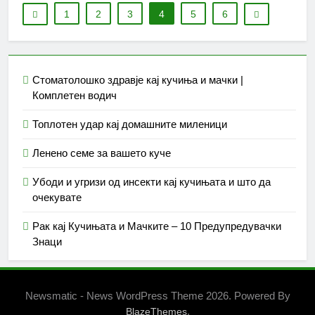
1
2
3
4
5
6
Стоматолошко здравје кај кучиња и мачки |
Комплетен водич
Топлотен удар кај домашните миленици
Ленено семе за вашето куче
Убоди и угризи од инсекти кај кучињата и што да
очекувате
Рак кај Кучињата и Мачките – 10 Предупредувачки
Знаци
Newsmatic - News WordPress Theme 2026. Powered By
.
BlazeThemes