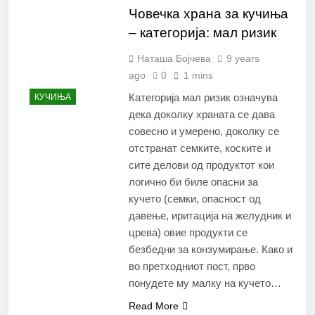
Човечка храна за кучиња
– категорија: мал ризик
Наташа Бојчева
9 years
ago
0
1 mins
Категорија мал ризик означува
КУЧИЊА
дека доколку храната се дава
совесно и умерено, доколку се
отстранат семките, коските и
сите делови од продуктот кои
логично би биле опасни за
кучето (семки, опасност од
давење, иритација на желудник и
црева) овие продукти се
безбедни за конзумирање. Како и
во претходниот пост, прво
понудете му малку на кучето…
Read More