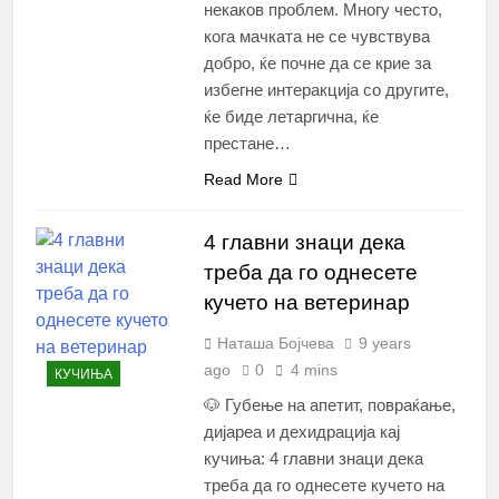
некаков проблем. Многу често,
кога мачката не се чувствува
добро, ќе почне да се крие за
избегне интеракција со другите,
ќе биде летаргична, ќе
престане…
Read More
4 главни знаци дека
треба да го однесете
кучето на ветеринар
Наташа Бојчева
9 years
ago
0
4 mins
КУЧИЊА
🐶 Губење на апетит, повраќање,
дијареа и дехидрација кај
кучиња: 4 главни знаци дека
треба да го однесете кучето на