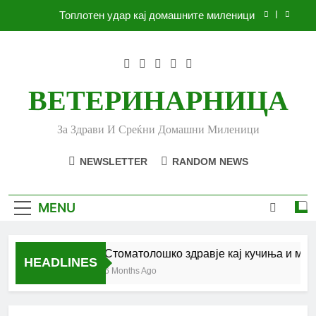
Skip
Топлотен удар кај домашните миленици
to
content
Ленено семе за вашето куче
Убоди и угризи од инсекти кај кучињата и што
да очекувате
ВЕТЕРИНАРНИЦА
Стоматолошко здравје кај кучиња и мачки |
Комплетен водич
За Здрави И Среќни Домашни Миленици
Топлотен удар кај домашните миленици
NEWSLETTER
RANDOM NEWS
Ленено семе за вашето куче
Убоди и угризи од инсекти кај кучињата и што
MENU
да очекувате
Стоматолошко здравје кај кучиња и мачк
HEADLINES
6 Months Ago