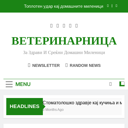
Skip
Топлотен удар кај домашните миленици
to
content
Ленено семе за вашето куче
Убоди и угризи од инсекти кај кучињата и што
да очекувате
ВЕТЕРИНАРНИЦА
Стоматолошко здравје кај кучиња и мачки |
Комплетен водич
За Здрави И Среќни Домашни Миленици
Топлотен удар кај домашните миленици
NEWSLETTER
RANDOM NEWS
Ленено семе за вашето куче
Убоди и угризи од инсекти кај кучињата и што
MENU
да очекувате
Стоматолошко здравје кај кучиња и мачк
HEADLINES
6 Months Ago