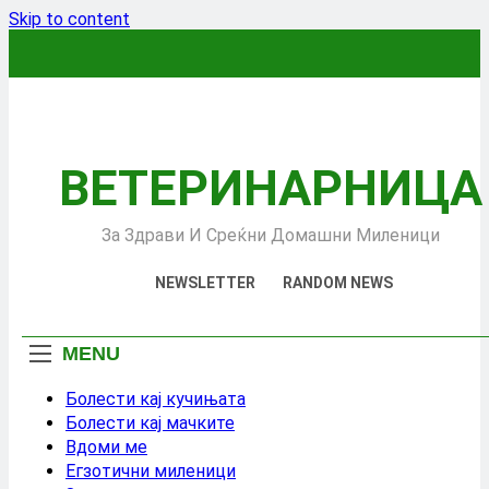
Skip to content
ВЕТЕРИНАРНИЦА
За Здрави И Среќни Домашни Миленици
NEWSLETTER
RANDOM NEWS
MENU
Болести кај кучињата
Болести кај мачките
Вдоми ме
Егзотични миленици