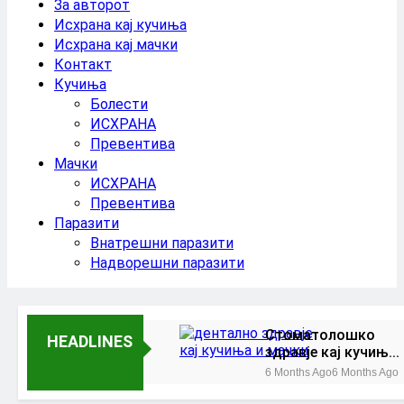
За авторот
Исхрана кај кучиња
Исхрана кај мачки
Контакт
Кучиња
Болести
ИСХРАНА
Превентива
Мачки
ИСХРАНА
Превентива
Паразити
Внатрешни паразити
Надворешни паразити
Стоматолошко
HEADLINES
здравје кај кучиња
и мачки |
6 Months Ago
6 Months Ago
Комплетен водич
Топлотен удар кај