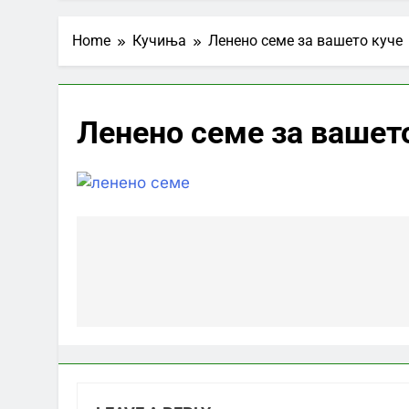
Home
Кучиња
Ленено семе за вашето куче
Ленено семе за вашет
Post
navigation