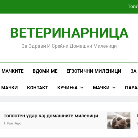
Топл
ВЕТЕРИНАРНИЦА
Убоди и угризи од инсе
За Здрави И Среќни Домашни Миленици
Стоматолошко здравје кај
Топл
Ј МАЧКИТЕ
ВДОМИ МЕ
ЕГЗОТИЧНИ МИЛЕНИЦИ
ЗА
Ј МАЧКИ
КОНТАКТ
КУЧИЊА
МАЧКИ
ПАРА
Убоди и угризи од инсе
плотен удар кај домашните миленици
Проб
ear Ago
9 Year