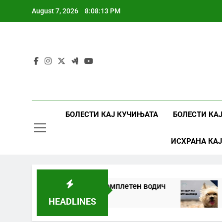
Skip
August 7, 2026
8:08:13 PM
to
content
БОЛЕСТИ КАЈ КУЧИЊАТА
БОЛЕСТИ КА
ИСХРАНА КА
 кај кучиња и мачки | Комплетен водич
То
1 Y
HEADLINES