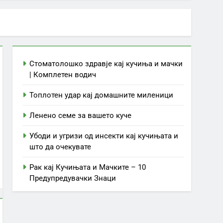
Стоматолошко здравје кај кучиња и мачки
| Комплетен водич
Топлотен удар кај домашните миленици
Ленено семе за вашето куче
Убоди и угризи од инсекти кај кучињата и
што да очекувате
Рак кај Кучињата и Мачките – 10
Предупредувачки Знаци