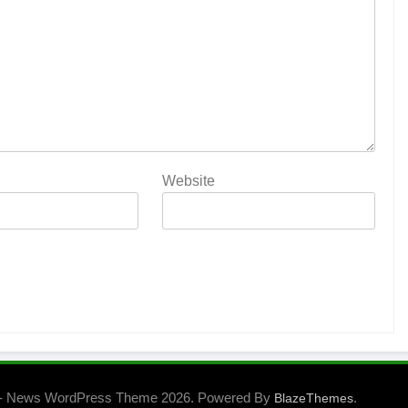
Website
- News WordPress Theme 2026. Powered By
.
BlazeThemes