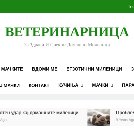
То
ВЕТЕРИНАРНИЦА
Убоди и угризи од инс
За Здрави И Среќни Домашни Миленици
Стоматолошко здравје к
То
 МАЧКИТЕ
ВДОМИ МЕ
ЕГЗОТИЧНИ МИЛЕНИЦИ
З
КУЧИЊА
МАЧКИ
ПАР
Ј МАЧКИ
КОНТАКТ
Убоди и угризи од инс
 удар кај домашните миленици
Проблеми со
9 Years Ago