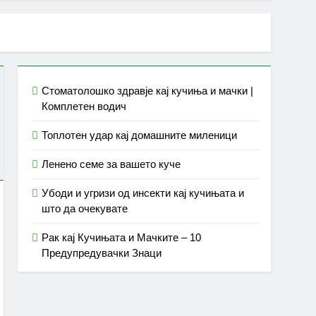
Стоматолошко здравје кај кучиња и мачки |
Комплетен водич
Топлотен удар кај домашните миленици
Ленено семе за вашето куче
Убоди и угризи од инсекти кај кучињата и
што да очекувате
Рак кај Кучињата и Мачките – 10
Предупредувачки Знаци