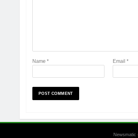
Name
*
Email
*
Newsmatic 