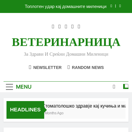
Skip
Топлотен удар кај домашните миленици
to
content
Ленено семе за вашето куче
Убоди и угризи од инсекти кај кучињата и што
да очекувате
ВЕТЕРИНАРНИЦА
Стоматолошко здравје кај кучиња и мачки |
Комплетен водич
За Здрави И Среќни Домашни Миленици
Топлотен удар кај домашните миленици
NEWSLETTER
RANDOM NEWS
Ленено семе за вашето куче
Убоди и угризи од инсекти кај кучињата и што
MENU
да очекувате
Стоматолошко здравје кај кучиња и мачк
HEADLINES
6 Months Ago